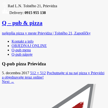
Rad L.N. Tolstého 21, Prievidza
Delivery:
0915 955 138
Q – pub & pizza
najlepšia pizza v meste Prievidza | Tolstého 21, Zapotôčky
Kontakt a info
OBJEDNAJ ONLINE
Q-pub menu
Q-pub nápoje
Q-pub pizza Prievidza
5. decembra 2017
512 × 512
Pochutnajte si na naj pizza v Prievidzi
a objednavajte teraz online!
Next →